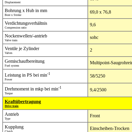
Displacement
Bohrung x Hub in mm
69,0 x 76,8
Bore x Stroke
Verdichtungsverhältnis
9,6
Compression ratio
Nockenwellen/-antrieb
sohc
Valve train
Ventile je Zylinder
2
Valves
Gemischaufbereitung
Multipoint-Saugrohrei
Fuel system
-1
Leistung in PS bei min
58/5250
Power
-1
Drehmoment in mkp bei min
9,4/2500
Torque
Kraftübertragung
Drive train
Antrieb
Front
Type
Kupplung
Einscheiben-Trocken
Clutch