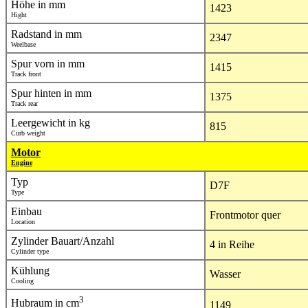
Höhe in mm
1423
Hight
Radstand in mm
2347
Weelbase
Spur vorn in mm
1415
Track front
Spur hinten in mm
1375
Track rear
Leergewicht in kg
815
Curb weight
Motor
Engine
Typ
D7F
Type
Einbau
Frontmotor quer
Location
Zylinder Bauart/Anzahl
4 in Reihe
Cylinder type
Kühlung
Wasser
Cooling
3
Hubraum in cm
1149