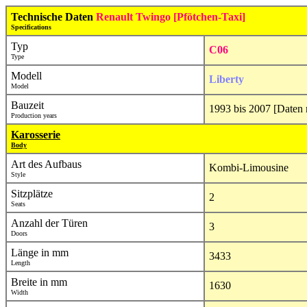
Technische Daten
Renault Twingo [Pfötchen-Taxi]
Specifications
Typ
C06
Type
Modell
Liberty
Model
Bauzeit
1993 bis 2007 [Daten 
Production years
Karosserie
Body
Art des Aufbaus
Kombi-Limousine
Style
Sitzplätze
2
Seats
Anzahl der Türen
3
Doors
Länge in mm
3433
Length
Breite in mm
1630
Width